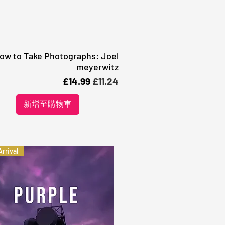
ow to Take Photographs: Joel
快速瀏覽
meyerwitz
一般價格
促銷價格
£14.99
£11.24
新增至購物車
rrival