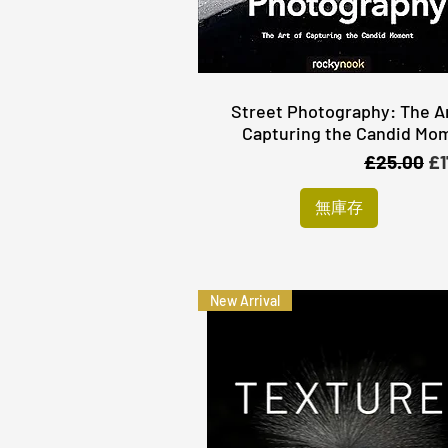
Street Photography: The Ar
快速瀏覽
Capturing the Candid Mo
一般價格
促
£25.00
£1
無庫存
New Arrival