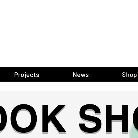
gow Gallery of P
Projects
News
Shop
OOK SH