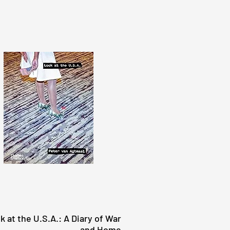
k at the U.S.A.: A Diary of War
快速瀏覽
and Home