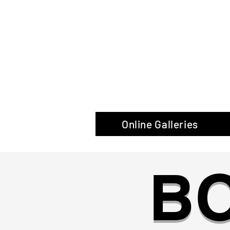
The Glas
Online Galleries
B