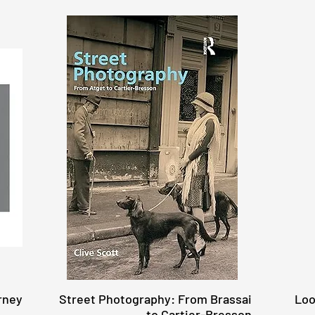
rney
Street Photography: From Brassai
Loo
快速瀏覽
to Cartier-Bresson