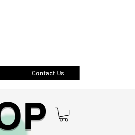
hotography
Contact Us
OP