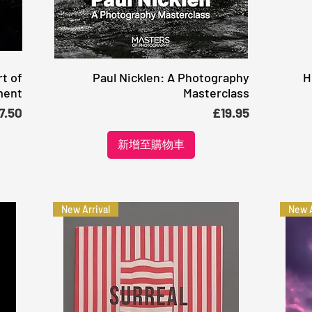
t of
Paul Nicklen: A Photography
H
快速瀏覽
ment
Masterclass
銷價格
價格
7.50
£19.95
新增至購物車
New Arrival
New A